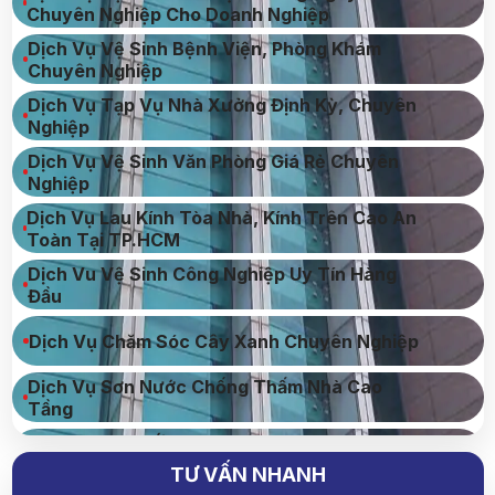
Chuyên Nghiệp Cho Doanh Nghiệp
Dịch Vụ Vệ Sinh Bệnh Viện, Phòng Khám
Chuyên Nghiệp
Dịch Vụ Tạp Vụ Nhà Xưởng Định Kỳ, Chuyên
Nghiệp
Dịch Vụ Vệ Sinh Văn Phòng Giá Rẻ Chuyên
Nghiệp
Dịch Vụ Lau Kính Tòa Nhà, Kính Trên Cao An
Toàn Tại TP.HCM
Dịch Vu Vệ Sinh Công Nghiệp Uy Tín Hàng
Đầu
Dịch Vụ Chăm Sóc Cây Xanh Chuyên Nghiệp
Dịch Vụ Sơn Nước Chống Thấm Nhà Cao
Tầng
Dịch Vụ Cung Ứng Lao Động Chuyên Nghiệp
Uy Tín
TƯ VẤN NHANH