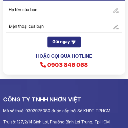
Dịch Vụ Kiểm Soát Côn Trùng Chuyên
Nghiệp An Toàn
Dịch Vụ Bảo Dưỡng Định Kỳ Cho Tòa Nhà,
Văn Phòng
Gửi ngay
HOẶC GỌI QUA HOTLINE
0903 846 068
CÔNG TY TNHH NHƠN VIỆT
Mã số thuế: 0302975080 được cấp bởi Sở KHĐT TPHCM
Trụ sở: 127/2/14 Bình Lợi, Phường Bình Lợi Trung, Tp.HCM