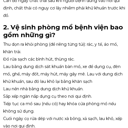
Cần đổ ngay chất thải sau khi người bệnh dùng vào nơi qui
định, chất thải có nguy cơ lây nhiễm phải khử khuẩn trước khi
đổ.
2. Vệ sinh phòng mổ bệnh viện
bao
gồm những gì?
Thu dọn ra khỏi phòng (để riêng từng túi): rác, y tế, áo mổ,
khăn trải.
Đổ rửa sạch các bình hút, thùng rác.
Lau bằng dung dịch sát khuẩn bàn mổ, xe để dụng cụ, đèn
mổ, ghế, máy đốt, máy hút, máy gây mê. Lau với dung dịch
khử khuẩn, sau đó lau khô lại bằng khăn sạch
Lau nền nhà bằng dung dịch khử khuẩn.
Sắp xếp ngăn nắp dụng cụ theo nơi qui định.
Tiếp tục ca mổ sau (nếu có) hay khóa cửa phòng mổ nếu
không sử dụng.
Cuối ngày cọ rửa dép với nước xà bông, xả sạch, lau khô, xếp
vào nơi qui định.