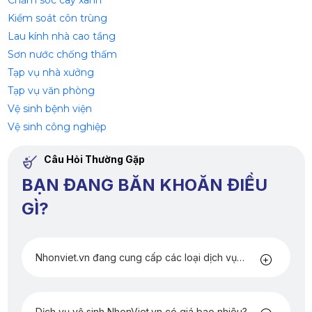
Chăm sóc cây xanh
Kiểm soát côn trùng
Lau kính nhà cao tầng
Sơn nước chống thấm
Tạp vụ nhà xưởng
Tạp vụ văn phòng
Vệ sinh bệnh viện
Vệ sinh công nghiệp
Câu Hỏi Thường Gặp
BẠN ĐANG BĂN KHOĂN ĐIỀU
GÌ?
Nhonviet.vn đang cung cấp các loại dịch vụ
nào?
Dịch vụ vệ sinh NhonViet.vn có giá bao nhiêu?