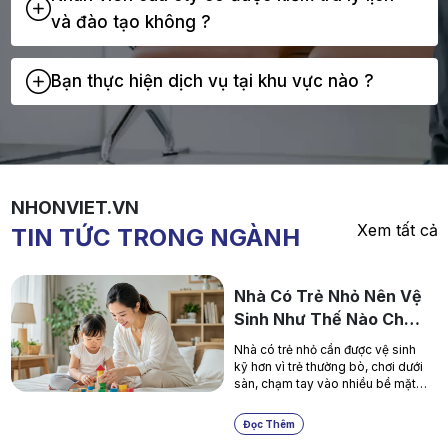
và đào tạo không ?
Bạn thực hiện dịch vụ tại khu vực nào ?
NHONVIET.VN
Xem tất cả
TIN TỨC TRONG NGÀNH
Nhà Có Trẻ Nhỏ Nên Vệ
Sinh Như Thế Nào Cho
An Toàn?
Nhà có trẻ nhỏ cần được vệ sinh
kỹ hơn vì trẻ thường bò, chơi dưới
sàn, chạm tay vào nhiều bề mặt
và dễ tiếp xúc với bụi bẩn. Bài
viết chia sẻ các khu vực cần ưu
Đọc Thêm
tiên khi vệ sinh nhà, cách làm