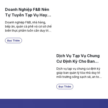
sạch an to...
Doanh Nghiệp F&B Nên
Tự Tuyển Tạp Vụ Hay
Thuê Dịch Vụ Vệ Sinh
Doanh nghiệp F&B, nhà hàng,
Bên Ngoài?
bếp ăn, quán cà phê và cơ sở chế
biến thực phẩm luôn cần duy trì
môi trường sạch sẽ, chuyên
nghiệp và ổn định. Tuy nhiên,
Đọc Thêm
nhiều doanh nghiệp vẫn phân
vân giữa việc tự tuyển tạp vụ n...
Dịch Vụ Tạp Vụ Chung
Cư Định Kỳ Cho Ban
Quản Lý Tòa Nhà
Dịch vụ tạp vụ chung cư định kỳ
giúp ban quản lý tòa nhà duy trì
môi trường sống sạch sẽ, an toàn
và chuyên nghiệp cho cư dân.
Nhơn Việt cung cấp giải pháp tạp
Đọc Thêm
vụ phù hợp cho sảnh, hành lang,
thang máy, cầ...