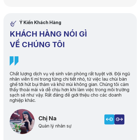
Ý Kiến Khách Hàng
KHÁCH HÀNG NÓI GÌ
VỀ CHÚNG TÔI
Chất lượng dịch vụ vệ sinh văn phòng rất tuyệt vời. Đội ngũ
D
nhân viên tỉ mỉ trong từng chi tiết nhỏ, từ việc lau chùi bàn
k
ụ
ghế tới hút bụi thảm và khử mùi không gian. Chúng tôi cảm
ục
thấy thoải mái và dễ chịu hơn khi làm việc trong môi trường
sạch sẽ như vậy. Rất đáng để giới thiệu cho các doanh
nghiệp khác.
Chị Na
Quản lý nhân sự