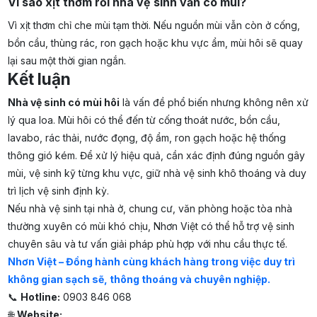
Vì sao xịt thơm rồi nhà vệ sinh vẫn có mùi?
Vì xịt thơm chỉ che mùi tạm thời. Nếu nguồn mùi vẫn còn ở cống,
bồn cầu, thùng rác, ron gạch hoặc khu vực ẩm, mùi hôi sẽ quay
lại sau một thời gian ngắn.
Kết luận
Nhà vệ sinh có mùi hôi
là vấn đề phổ biến nhưng không nên xử
lý qua loa. Mùi hôi có thể đến từ cống thoát nước, bồn cầu,
lavabo, rác thải, nước đọng, độ ẩm, ron gạch hoặc hệ thống
thông gió kém. Để xử lý hiệu quả, cần xác định đúng nguồn gây
mùi, vệ sinh kỹ từng khu vực, giữ nhà vệ sinh khô thoáng và duy
trì lịch vệ sinh định kỳ.
Nếu nhà vệ sinh tại nhà ở, chung cư, văn phòng hoặc tòa nhà
thường xuyên có mùi khó chịu, Nhơn Việt có thể hỗ trợ vệ sinh
chuyên sâu và tư vấn giải pháp phù hợp với nhu cầu thực tế.
Nhơn Việt – Đồng hành cùng khách hàng trong việc duy trì
không gian sạch sẽ, thông thoáng và chuyên nghiệp.
📞
Hotline:
0903 846 068
🌐
Website: