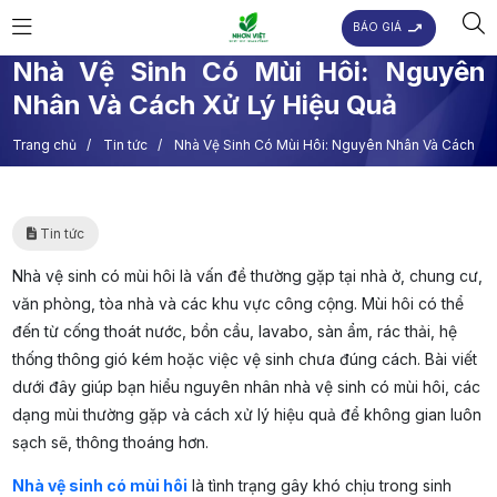
BÁO GIÁ
Nhà Vệ Sinh Có Mùi Hôi: Nguyên
Nhân Và Cách Xử Lý Hiệu Quả
Trang chủ
/
Tin tức
/
Nhà Vệ Sinh Có Mùi Hôi: Nguyên Nhân Và Cách
Xử Lý Hiệu Quả
Tin tức
Nhà vệ sinh có mùi hôi là vấn đề thường gặp tại nhà ở, chung cư,
văn phòng, tòa nhà và các khu vực công cộng. Mùi hôi có thể
đến từ cống thoát nước, bồn cầu, lavabo, sàn ẩm, rác thải, hệ
thống thông gió kém hoặc việc vệ sinh chưa đúng cách. Bài viết
dưới đây giúp bạn hiểu nguyên nhân nhà vệ sinh có mùi hôi, các
dạng mùi thường gặp và cách xử lý hiệu quả để không gian luôn
sạch sẽ, thông thoáng hơn.
Nhà vệ sinh có mùi hôi
là tình trạng gây khó chịu trong sinh