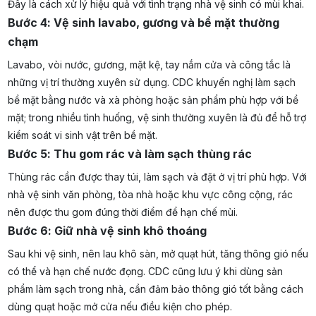
Đây là cách xử lý hiệu quả với tình trạng nhà vệ sinh có mùi khai.
Bước 4: Vệ sinh lavabo, gương và bề mặt thường
chạm
Lavabo, vòi nước, gương, mặt kệ, tay nắm cửa và công tắc là
những vị trí thường xuyên sử dụng. CDC khuyến nghị làm sạch
bề mặt bằng nước và xà phòng hoặc sản phẩm phù hợp với bề
mặt; trong nhiều tình huống, vệ sinh thường xuyên là đủ để hỗ trợ
kiểm soát vi sinh vật trên bề mặt.
Bước 5: Thu gom rác và làm sạch thùng rác
Thùng rác cần được thay túi, làm sạch và đặt ở vị trí phù hợp. Với
nhà vệ sinh văn phòng, tòa nhà hoặc khu vực công cộng, rác
nên được thu gom đúng thời điểm để hạn chế mùi.
Bước 6: Giữ nhà vệ sinh khô thoáng
Sau khi vệ sinh, nên lau khô sàn, mở quạt hút, tăng thông gió nếu
có thể và hạn chế nước đọng. CDC cũng lưu ý khi dùng sản
phẩm làm sạch trong nhà, cần đảm bảo thông gió tốt bằng cách
dùng quạt hoặc mở cửa nếu điều kiện cho phép.