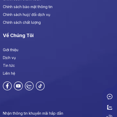
Chính sách bảo mật thông tin
Chính sách huỷ/ đổi dịch vụ
Dịch Vu Vệ Sinh Công Nghiệp Uy Tín Hàng
Chính sách chất lượng
Đầu
Về Chúng Tôi
Dịch Vụ Vệ Sinh Văn Phòng Giá Rẻ Chuyên
Giới thiệu
Nghiệp
Dịch vụ
Tin tức
Liên hệ
Dịch Vụ Lau Kính Tòa Nhà, Kính Trên Cao An
Toàn Tại TP.HCM
Dịch Vụ Cung Ứng Lao Động Chuyên Nghiệp
Uy Tín
Nhận thông tin khuyến mãi hấp dẫn