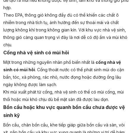
dễ tạo ra mùi nếu không được vệ sinh, làm khô và thông gió phù
hợp.
Theo EPA, thông gió không đầy đủ có thể khiến các chất ô
nhiễm trong nhà tích tụ, ảnh hưởng đến sự thoải mái và chất
lượng không khí trong không gian kín. Với khu vực nhà vệ sinh,
thông gió càng quan trọng vì đây là nơi dễ có độ ẩm và mùi khó
chịu.
Cống nhà vệ sinh có mùi hôi
Một trong những nguyên nhân phổ biến nhất là
cống nhà vệ
sinh có mùi hôi
. Cống thoát nước có thể phát sinh mùi do cặn
bẩn, tóc, xà phòng, rác nhỏ, nước đọng hoặc đường ống lâu
ngày không được làm sạch.
Khi mùi xuất phát từ cống, nhà vệ sinh có thể có mùi cống, mùi
thối hoặc mùi khó chịu dù bề mặt sàn đã được lau dọn.
Bồn cầu hoặc khu vực quanh bồn cầu chưa được vệ
sinh kỹ
Bồn cầu, chân bồn cầu, khe tiếp giáp giữa bồn cầu và sàn, vòi
xịt, nắp bồn cầu và khu vực xung quanh là những vị trí dễ bám