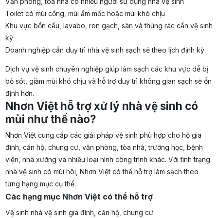
Văn phòng, tòa nhà có nhiều người sử dụng nhà vệ sinh
Toilet có mùi cống, mùi ẩm mốc hoặc mùi khó chịu
Khu vực bồn cầu, lavabo, ron gạch, sàn và thùng rác cần vệ sinh
kỹ
Doanh nghiệp cần duy trì nhà vệ sinh sạch sẽ theo lịch định kỳ
Dịch vụ vệ sinh chuyên nghiệp giúp làm sạch các khu vực dễ bị
bỏ sót, giảm mùi khó chịu và hỗ trợ duy trì không gian sạch sẽ ổn
định hơn.
Nhơn Việt hỗ trợ xử lý nhà vệ sinh có
mùi như thế nào?
Nhơn Việt cung cấp các giải pháp vệ sinh phù hợp cho hộ gia
đình, căn hộ, chung cư, văn phòng, tòa nhà, trường học, bệnh
viện, nhà xưởng và nhiều loại hình công trình khác. Với tình trạng
nhà vệ sinh có mùi hôi, Nhơn Việt có thể hỗ trợ làm sạch theo
từng hạng mục cụ thể.
Các hạng mục Nhơn Việt có thể hỗ trợ
Vệ sinh nhà vệ sinh gia đình, căn hộ, chung cư