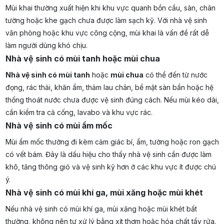
Mùi khai thường xuất hiện khi khu vực quanh bồn cầu, sàn, chân
tường hoặc khe gạch chưa được làm sạch kỹ. Với nhà vệ sinh
văn phòng hoặc khu vực công cộng, mùi khai là vấn đề rất dễ
làm người dùng khó chịu.
Nhà vệ sinh có mùi tanh hoặc mùi chua
Nhà vệ sinh có mùi tanh
hoặc
mùi chua
có thể đến từ nước
đọng, rác thải, khăn ẩm, thảm lau chân, bề mặt sàn bẩn hoặc hệ
thống thoát nước chưa được vệ sinh đúng cách. Nếu mùi kéo dài,
cần kiểm tra cả cống, lavabo và khu vực rác.
Nhà vệ sinh có mùi ẩm mốc
Mùi ẩm mốc thường đi kèm cảm giác bí, ẩm, tường hoặc ron gạch
có vết bám. Đây là dấu hiệu cho thấy nhà vệ sinh cần được làm
khô, tăng thông gió và vệ sinh kỹ hơn ở các khu vực ít được chú
ý.
Nhà vệ sinh có mùi khí ga, mùi xăng hoặc mùi khét
Nếu nhà vệ sinh có mùi khí ga, mùi xăng hoặc mùi khét bất
thường, không nên tự xử lý bằng xịt thơm hoặc hóa chất tẩy rửa.