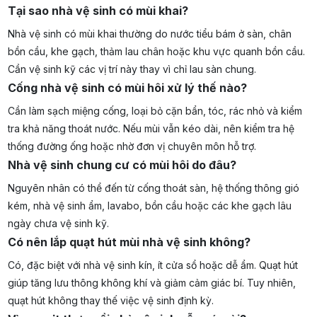
Tại sao nhà vệ sinh có mùi khai?
Nhà vệ sinh có mùi khai thường do nước tiểu bám ở sàn, chân
bồn cầu, khe gạch, thảm lau chân hoặc khu vực quanh bồn cầu.
Cần vệ sinh kỹ các vị trí này thay vì chỉ lau sàn chung.
Cống nhà vệ sinh có mùi hôi xử lý thế nào?
Cần làm sạch miệng cống, loại bỏ cặn bẩn, tóc, rác nhỏ và kiểm
tra khả năng thoát nước. Nếu mùi vẫn kéo dài, nên kiểm tra hệ
thống đường ống hoặc nhờ đơn vị chuyên môn hỗ trợ.
Nhà vệ sinh chung cư có mùi hôi do đâu?
Nguyên nhân có thể đến từ cống thoát sàn, hệ thống thông gió
kém, nhà vệ sinh ẩm, lavabo, bồn cầu hoặc các khe gạch lâu
ngày chưa vệ sinh kỹ.
Có nên lắp quạt hút mùi nhà vệ sinh không?
Có, đặc biệt với nhà vệ sinh kín, ít cửa sổ hoặc dễ ẩm. Quạt hút
giúp tăng lưu thông không khí và giảm cảm giác bí. Tuy nhiên,
quạt hút không thay thế việc vệ sinh định kỳ.