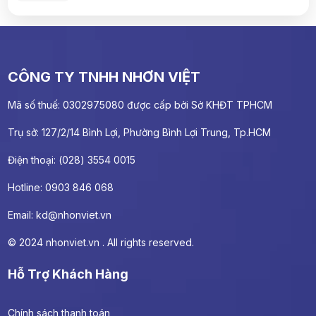
Peaceful & Beautiful Sleep Music for Stress
Relief
CÔNG TY TNHH NHƠN VIỆT
Dịch vụ vệ sinh NhonViet.vn có giá bao
Mã số thuế: 0302975080 được cấp bởi Sở KHĐT TPHCM
nhiêu?
Trụ sở: 127/2/14 Bình Lợi, Phường Bình Lợi Trung, Tp.HCM
Điện thoại: (028) 3554 0015
Ngoài cung cấp dịch vụ vệ sinh, cty có cung
cấp hóa chất kèm theo không?
Hotline: 0903 846 068
Email:
kd@nhonviet.vn
Nhân viên của cty có được kiểm tra lý lịch và
© 2024 nhonviet.vn . All rights reserved.
đào tạo không ?
Hỗ Trợ Khách Hàng
Bạn thực hiện dịch vụ tại khu vực nào ?
Chính sách thanh toán